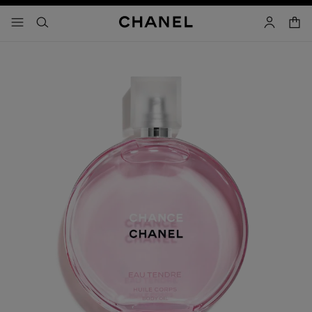
activar contraste alto
- navegación principal
buscar
cuenta
cest