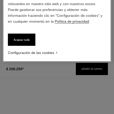
relevantes en nuestro sitio web y con nuestros socios.
Puede gestionar sus preferencias y obtener más
información haciendo clic en "Configuración de cookies" y
chance eau tendre
chance eau tendre
en cualquier momento en la
Política de privacidad
.
Eau de Parfum Vaporizador
Eau de Toilette Vaporizador
Ref. 126260
Ref. 126320
desde
desde
$ 239.275
*
$ 192.695
*
Aceptar todo
Precio sin Impuestos Nacionales:
Precio sin Impuestos Nacionales:
$267,178
$223,886
Ver información
Ver información
Configuración de las cookies
$ 208.250
*
añadir al carrito