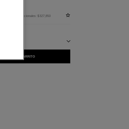
 sin impuestos nacionales: $327,850
NIBLES
AÑADIR AL CARRITO