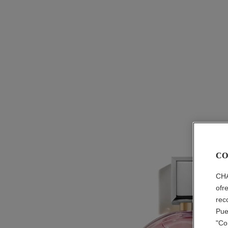
CO
CHA
ofr
rec
Pue
"Co