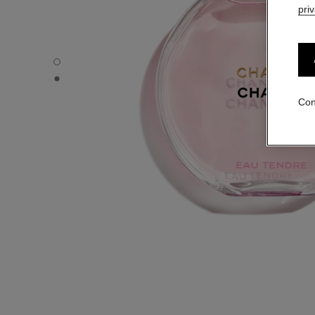
pri
CHANCE EAU TENDRE - Vista por defecto
CHANCE EAU TENDRE - Vista alternativa 1
Con