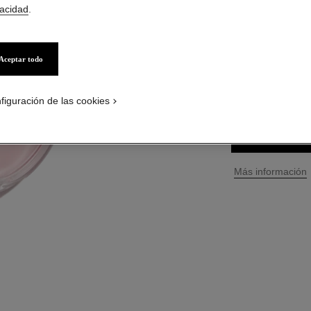
vacidad
.
Ref. 126270
$ 352.750
*
precio
Aceptar todo
3 TAMAÑOS DISPO
150 ml
figuración de las cookies
↩
Más información