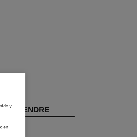
nido y
EAU TENDRE
porizador
ic en