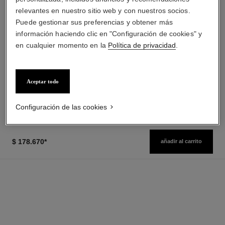
relevantes en nuestro sitio web y con nuestros socios.
Puede gestionar sus preferencias y obtener más
información haciendo clic en "Configuración de cookies" y
en cualquier momento en la
Política de privacidad
.
bleu de chanel
bleu de chanel
All-over Spray
Gel Limpiador 2 en 1
Ref. 107520
Ref. 107970
$ 178.670
*
Ver información
Precio sin Impuestos Nacionales:
Aceptar todo
$166,058
Ver información
Configuración de las cookies
$ 178.670
*
añadir al carrito