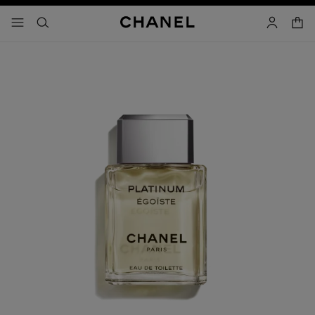
activar contraste alto
- navegación principal
buscar
cuenta
cest