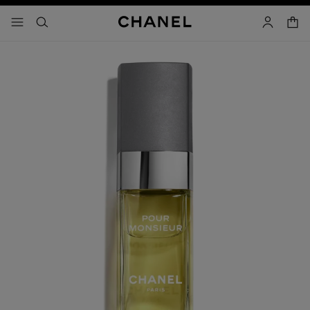
activar contraste alto
- navegación principal
buscar
cuenta
cest