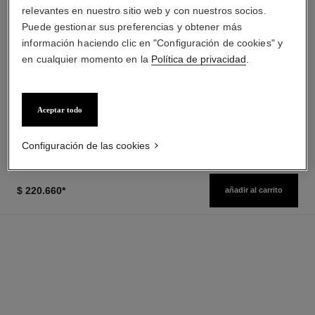
relevantes en nuestro sitio web y con nuestros socios.
Puede gestionar sus preferencias y obtener más
información haciendo clic en "Configuración de cookies" y
allure homme sport
allure homme sport
en cualquier momento en la
Política de privacidad
.
All-over Spray
Eau de Toilette Vaporizador
Ref. 123710
Ref. 123630
desde
$ 178.670
*
Precio sin Impuestos Nacionales:
$166,058
$ 178.670
*
Aceptar todo
Precio sin Impuestos Nacionales:
Ver información
$205,084
Ver información
Configuración de las cookies
$ 220.660
*
añadir al carrito