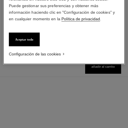
Puede gestionar sus preferencias y obtener más
información haciendo clic en "Configuración de cookies" y
bleu de chanel
bleu de chanel
en cualquier momento en la
Política de privacidad
.
All-over Spray
Eau de Parfum Vaporizador
Ref. 107520
Ref. 107360
desde
$ 210.200
*
Precio sin Impuestos Nacionales:
$166,058
$ 246.800
*
Precio sin Impuestos Nacionales:
Ver información
$249,877
Aceptar todo
Ver información
Configuración de las cookies
añadir al carrito