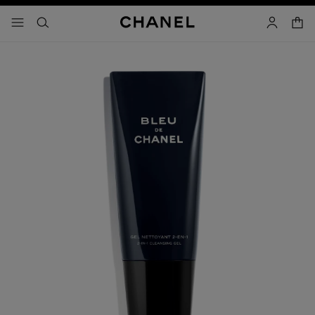
activar contraste alto
- navegación principal
buscar
cuenta
cest