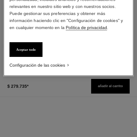
relevantes en nuestro sitio web y con nuestros socios.
Puede gestionar sus preferencias y obtener más
información haciendo clic en "Configuración de cookies" y
en cualquier momento en la
Política de privacidad
.
la crème main
bleu de chanel
Nutre – Suaviza – Ilumina
Gel Limpiador 2 en 1
Ref. 133850
Ref. 107970
$ 124.300
*
Ver información
Precio sin Impuestos Nacionales: $98,197
Aceptar todo
Ver información
Configuración de las cookies
$ 279.735
*
añadir al carrito