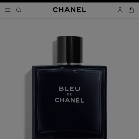
activar contraste alto
- navegación principal
buscar
cuenta
cest