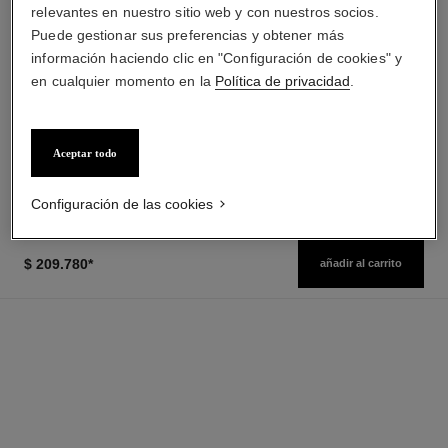
relevantes en nuestro sitio web y con nuestros socios.
Puede gestionar sus preferencias y obtener más
información haciendo clic en "Configuración de cookies" y
en cualquier momento en la
Política de privacidad
.
bleu de chanel
bleu de chanel
Tratamiento Hidratante 3 en 1
Frasco Recargable Twist and
Ref. 107580
Spray – Eau de Toilette
$ 124.270
*
Precio sin Impuestos Nacionales:
Aceptar todo
Ref. 107800
$115,498
Ver información
Ver información
Configuración de las cookies
$ 209.780
*
añadir al carrito