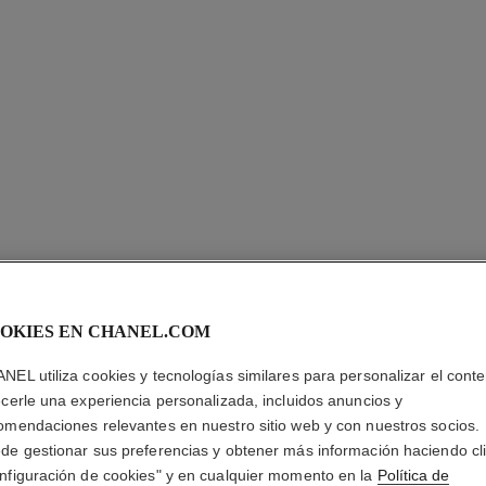
OKIES EN CHANEL.COM
NEL utiliza cookies y tecnologías similares para personalizar el conte
N°5
ecerle una experiencia personalizada, incluidos anuncios y
omendaciones relevantes en nuestro sitio web y con nuestros socios.
Desodorante Vapo
de gestionar sus preferencias y obtener más información haciendo cl
Más información
nfiguración de cookies" y en cualquier momento en la
Política de