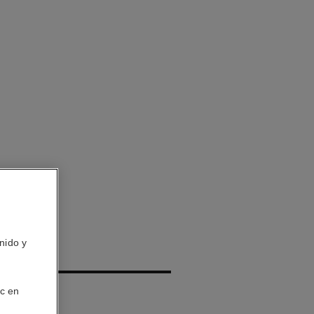
nido y
rizador
ic en