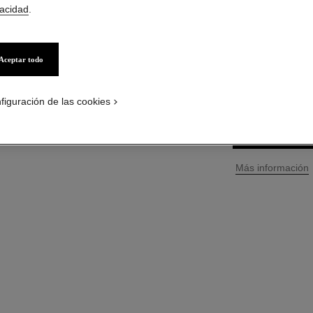
vacidad
.
Ref. 105738
$ 118.800
*
precio
Aceptar todo
TAMAÑO
100 ml
figuración de las cookies
↩
Más información