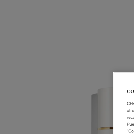
CO
CHA
ofr
rec
Pue
"Co