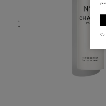
pri
N°5 - Vista por defecto
N°5 - Vista alternativa 1
Con