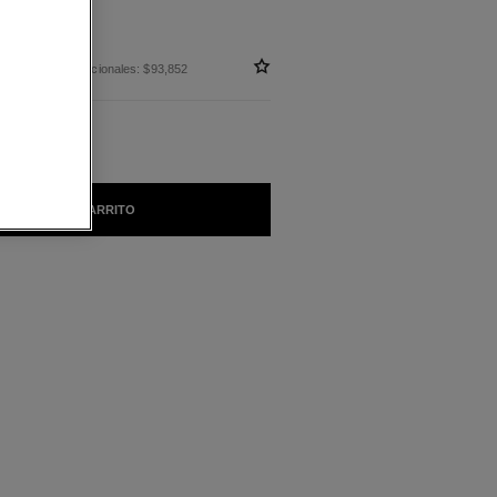
 sin impuestos nacionales: $93,852
AÑADIR AL CARRITO