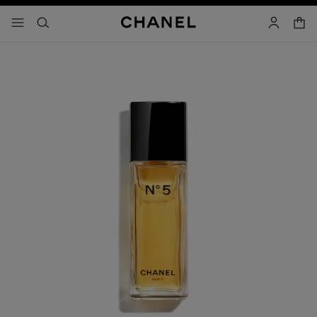
activar contraste alto
- navegación principal
buscar
cuenta
cest