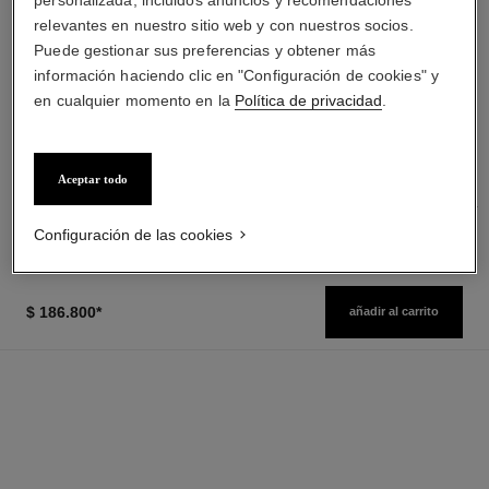
relevantes en nuestro sitio web y con nuestros socios.
Puede gestionar sus preferencias y obtener más
información haciendo clic en "Configuración de cookies" y
en cualquier momento en la
Política de privacidad
.
n°5
rouge allure velvet
Aceite para el Cuerpo
La Barra de Labios
Ref. 105820
Aterciopelada Luminosa
Ver información
Ref. 162580
20 tonos disponibles
Aceptar todo
$ 96.900
*
Precio sin Impuestos Nacionales: $76,551
Ver información
Configuración de las cookies
$ 186.800
*
añadir al carrito