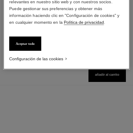
relevantes en nuestro sitio web y con nuestros socios.
Puede gestionar sus preferencias y obtener más
paris - biarritz
paris - édimbourg
información haciendo clic en "Configuración de cookies" y
Les Eaux de Chanel – Eau de
Les Eaux de Chanel – Eau de
en cualquier momento en la
Política de privacidad
.
Toilette Vaporizador
Toilette Vaporizador
Ref. 102410
Ref. 102747
desde
desde
$ 205.105
*
$ 205.105
*
Precio sin Impuestos Nacionales:
Precio sin Impuestos Nacionales:
Aceptar todo
$248,376
$248,376
Ver información
Ver información
Configuración de las cookies
añadir al carrito