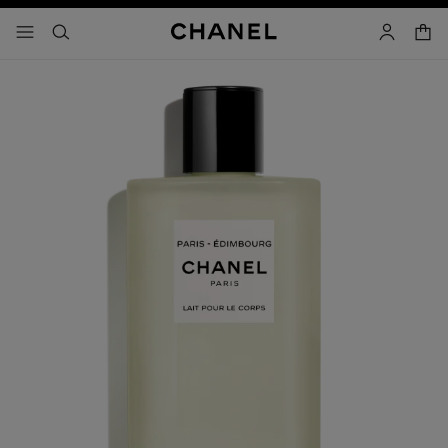
activar contraste alto
- navegación principal
buscar
cuenta
cest