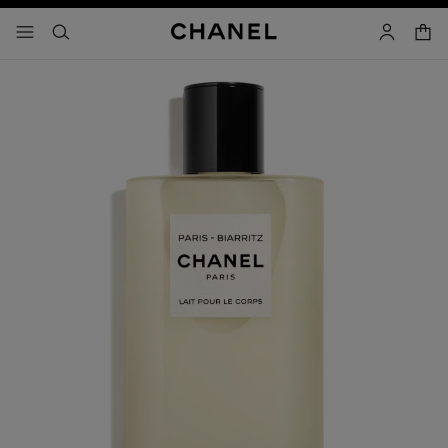
activar contraste alto
- navegación principal
buscar
cuenta
cest