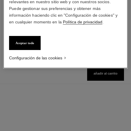
relevantes en nuestro sitio web y con nuestros socios.
Puede gestionar sus preferencias y obtener más
paris - paris
sublimage la crème texture
información haciendo clic en "Configuración de cookies" y
universelle
Les Eaux de Chanel – Leche
en cualquier momento en la
Política de privacidad
.
para el Cuerpo
Crema de Excepción:
Ref. 102950
Regenera Y Suaviza
Ver información
Ref. 147550
$ 923.200
*
Precio sin Impuestos Nacionales:
Aceptar todo
$729,328
Ver información
Configuración de las cookies
añadir al carrito