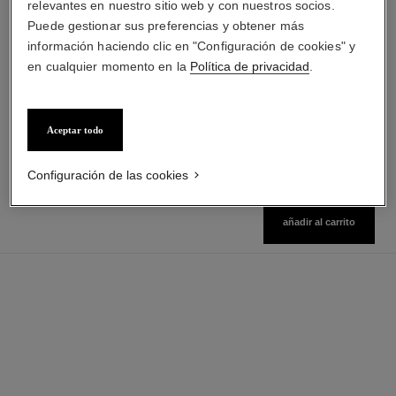
relevantes en nuestro sitio web y con nuestros socios.
Puede gestionar sus preferencias y obtener más
paris - biarritz
sublimage la crème texture
información haciendo clic en "Configuración de cookies" y
universelle
Les Eaux de Chanel – Leche
en cualquier momento en la
Política de privacidad
.
para el Cuerpo
Crema de Excepción:
Ref. 102910
Regenera Y Suaviza
Ver información
Ref. 147550
$ 923.200
*
Precio sin Impuestos Nacionales:
Aceptar todo
$729,328
Ver información
Configuración de las cookies
añadir al carrito