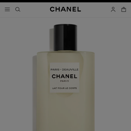
activar contraste alto
- navegación principal
buscar
cuenta
cest