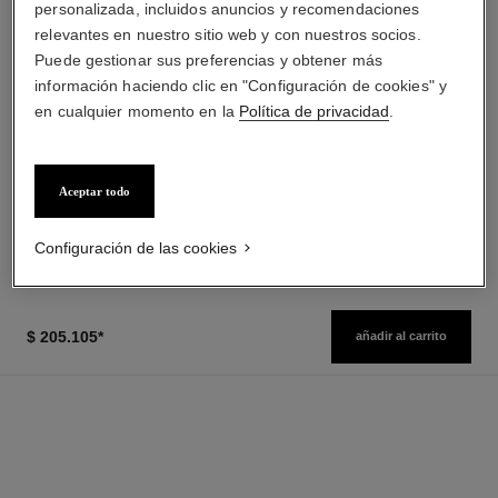
personalizada, incluidos anuncios y recomendaciones
relevantes en nuestro sitio web y con nuestros socios.
Puede gestionar sus preferencias y obtener más
información haciendo clic en "Configuración de cookies" y
hydra beauty micro crème
paris - deauville
en cualquier momento en la
Política de privacidad
.
Hidratante Rellenador
Les Eaux de Chanel – Eau de
Fortalecedor
Toilette Vaporizador
Ref. 141070
Ref. 102400
desde
$ 186.500
*
Precio sin Impuestos Nacionales:
Aceptar todo
$147,335
$ 205.105
*
Precio sin Impuestos Nacionales:
Ver información
$248,376
Configuración de las cookies
Ver información
$ 205.105
*
añadir al carrito