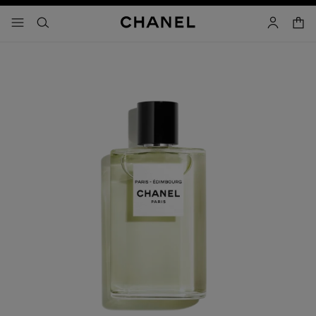
activar contraste alto
- navegación principal
buscar
cuenta
cest