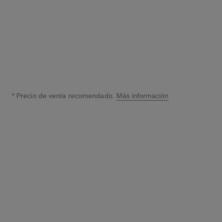
$249,877
Añadir al Carrito
* Precio de venta recomendado.
Más información
↩