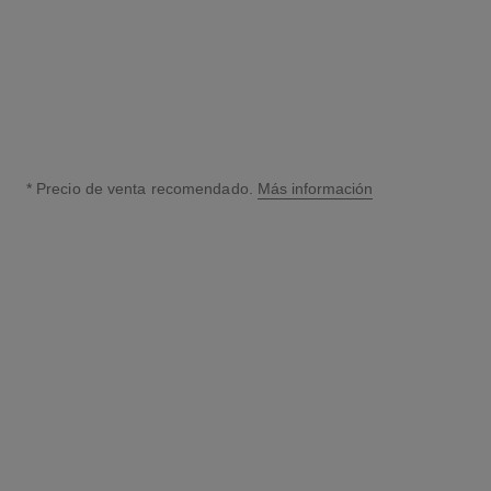
Añadir al Carrito
Añadir al Carrito
* Precio de venta recomendado.
Más información
↩