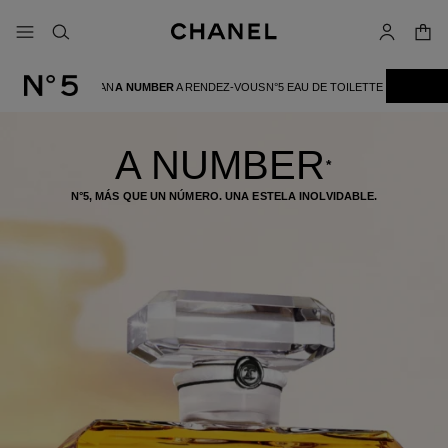
activar contraste alto
- navegación principal
buscar
cuenta
cest
A WOMAN
A NUMBER
A RENDEZ-VOUS
N°5 EAU DE TOILETTE
LA LÍNEA N°5
A NUMBER
*
N°5, MÁS QUE UN NÚMERO. UNA ESTELA INOLVIDABLE.