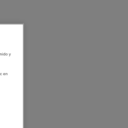
nido y
ic en