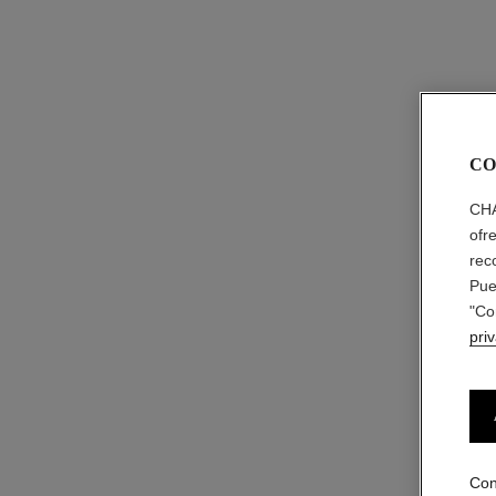
CO
CHA
ofr
rec
Pue
"Co
pri
Con