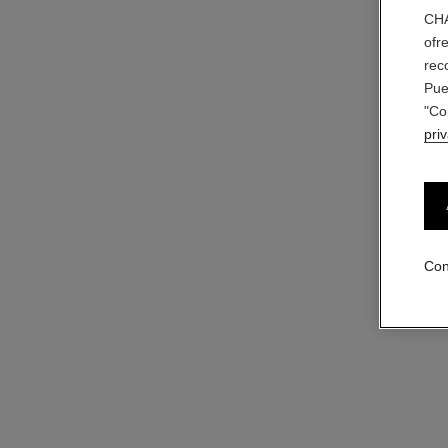
CHA
ofr
rec
Pue
"Co
pri
Con