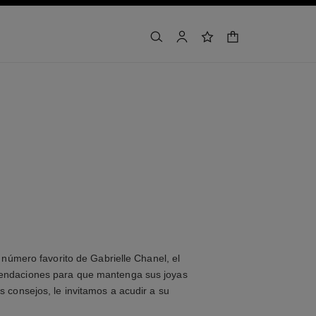
buscar
cuenta
lista de deseos
cesta
 número favorito de Gabrielle Chanel, el
endaciones para que mantenga sus joyas
 consejos, le invitamos a acudir a su