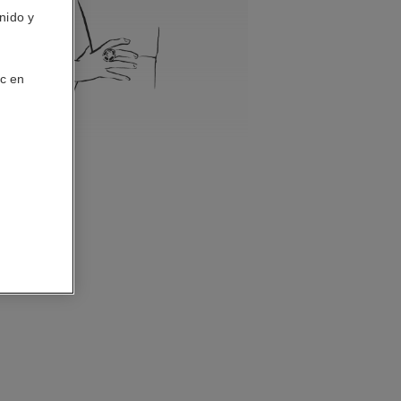
nido y
ic en