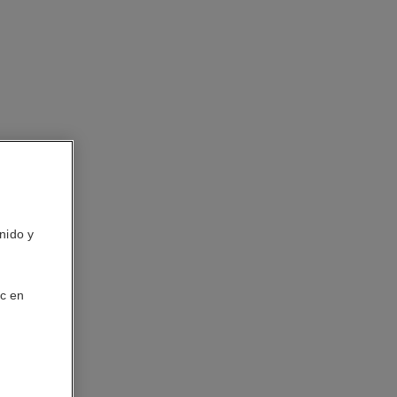
nido y
ic en