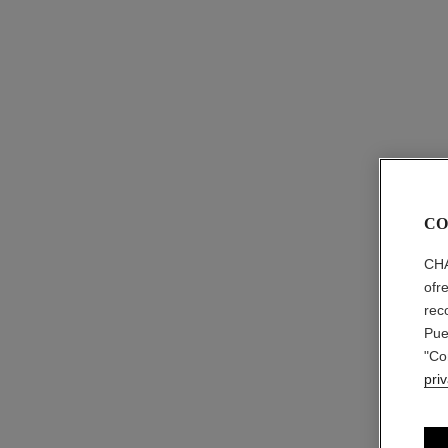
CO
CHA
ofr
rec
Pue
"Co
pri
le correcteur de chanel
Corrector de Larga Duración
Ref. 167050