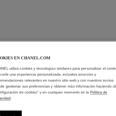
OKIES EN CHANEL.COM
NEL utiliza cookies y tecnologías similares para personalizar el conte
ecerle una experiencia personalizada, incluidos anuncios y
omendaciones relevantes en nuestro sitio web y con nuestros socios.
de gestionar sus preferencias y obtener más información haciendo cl
nfiguración de cookies" y en cualquier momento en la
Política de
vacidad
.
sublimage le correcteur yeux
Tratamiento para el Contorno de Ojos Definitivo:
Ref. 131882
Corrige e Ilumina