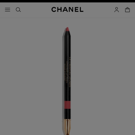
activar contraste alto
- navegación principal
buscar
cuenta
cest