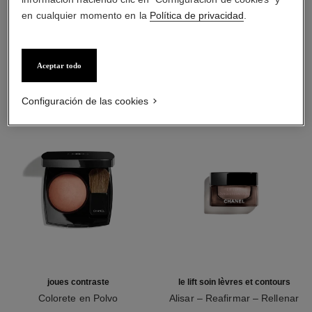
en cualquier momento en la
Política de privacidad
.
LA COMBINACIÓN PERFECTA
Aceptar todo
Configuración de las cookies
joues contraste
le lift soin lèvres et contours
Colorete en Polvo
Alisar – Reafirmar – Rellenar
Ref. 168030
Ref. 140190