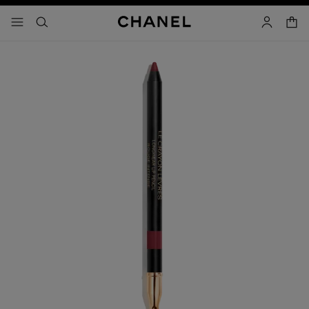
activar contraste alto
- navegación principal
buscar
cuenta
cest