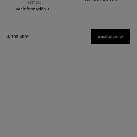
$137,650
Ver información
$ 102.400
*
añadir al carrito