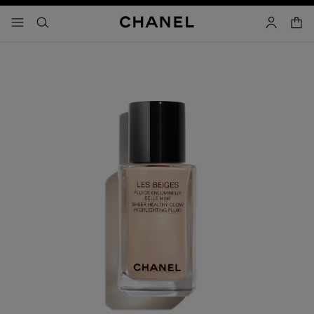
activar contraste alto
- navegación principal
buscar
cuenta
cest