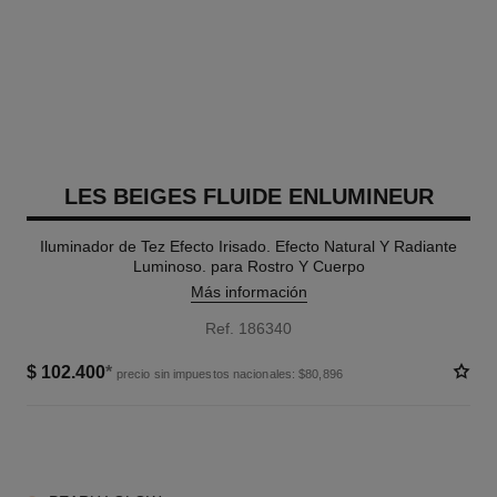
LES BEIGES FLUIDE ENLUMINEUR
Iluminador de Tez Efecto Irisado. Efecto Natural Y Radiante
Luminoso. para Rostro Y Cuerpo
Más información
Ref. 186340
$ 102.400
*
precio sin impuestos nacionales: $80,896
2 TONOS DISPONIBLES