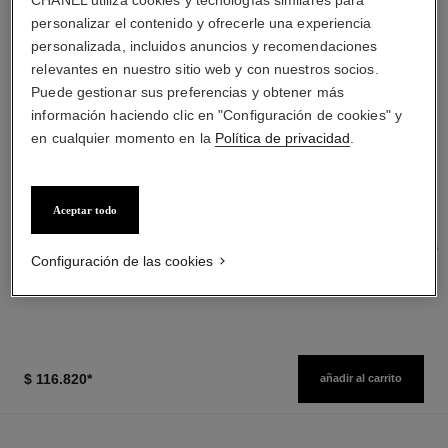
CHANEL utiliza cookies y tecnologías similares para
personalizar el contenido y ofrecerle una experiencia
personalizada, incluidos anuncios y recomendaciones
relevantes en nuestro sitio web y con nuestros socios.
Puede gestionar sus preferencias y obtener más
información haciendo clic en "Configuración de cookies" y
en cualquier momento en la
Política de privacidad
.
coco mademoiselle
les beiges
Eau de Parfum Vaporizador
Agua de Rubor
Aceptar todo
Ref. 116520
Ref. 184930
desde
4 tonos disponibles
$ 102.400
*
$ 127.900
*
Precio sin Impuestos Nacionales: $80,896
Precio sin Impuestos Nacionales:
Configuración de las cookies
$267,178
Ver información
Ver información
$ 116.820
*
añadir al carrito