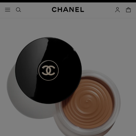
activar contraste alto
- navegación principal
buscar
cuenta
cest