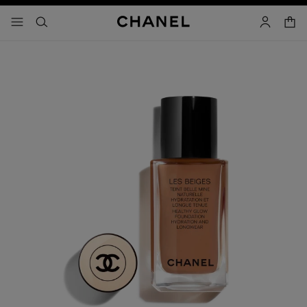
activar contraste alto
- navegación principal
buscar
cuenta
cest