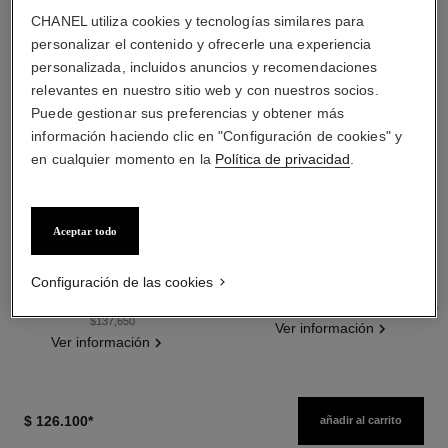
CHANEL utiliza cookies y tecnologías similares para
personalizar el contenido y ofrecerle una experiencia
personalizada, incluidos anuncios y recomendaciones
relevantes en nuestro sitio web y con nuestros socios.
Puede gestionar sus preferencias y obtener más
información haciendo clic en "Configuración de cookies" y
en cualquier momento en la
Política de privacidad
.
les beiges poudre belle mine
les beiges poudre belle mine
ensoleillée
naturelle
Aceptar todo
Armonía de Tres Polvos Efecto
Polvos Ligeros, Imperceptibles
Buena Cara, Polvos
Y Modulables
Ref. 186362
Bronceadores, Rubor e
Ref. 185872
Configuración de las cookies
5 tonos disponibles
14 tonos disponibles
Iluminador. Rostro, Cuello Y
$ 174.240
*
$ 111.500
*
Precio sin Impuestos Nacionales:
Precio sin Impuestos Nacionales: $88,085
Escote. Formato Maxi.
$137,650
Ver información
Ver información
$ 126.100
*
añadir al carrito