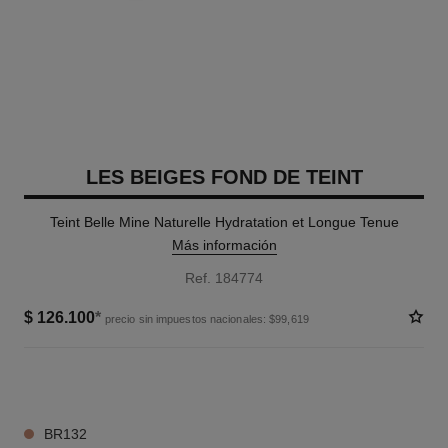
LES BEIGES FOND DE TEINT
Teint Belle Mine Naturelle Hydratation et Longue Tenue
Más información
Ref. 184774
$ 126.100
*
precio sin impuestos nacionales: $99,619
19 TONOS DISPONIBLES
BR132