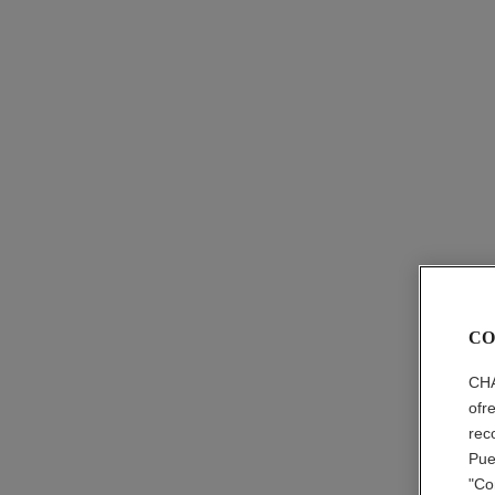
CO
CHA
ofr
rec
Pue
"Co