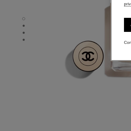
pri
LES BEIGES FOND DE TEINT - Vista por defecto
LES BEIGES FOND DE TEINT - Vista alternativa 1
LES BEIGES FOND DE TEINT - Vista de la textura básica
LES BEIGES FOND DE TEINT - product.packShot.APPLI
Con