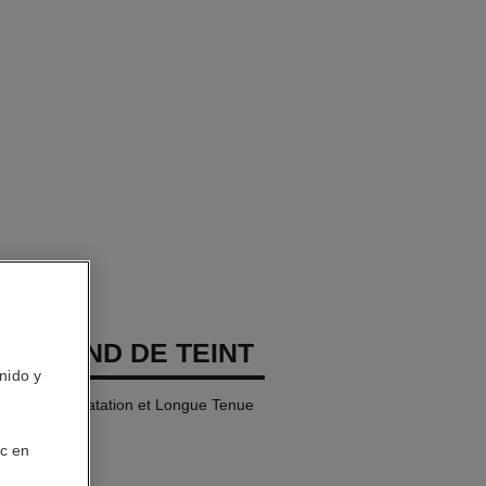
GES FOND DE TEINT
nido y
Naturelle Hydratation et Longue Tenue
ic en