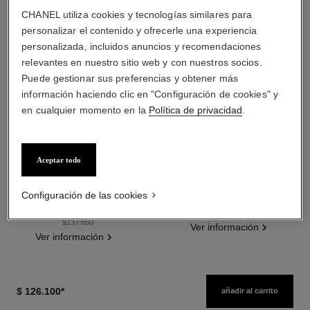
CHANEL utiliza cookies y tecnologías similares para
personalizar el contenido y ofrecerle una experiencia
personalizada, incluidos anuncios y recomendaciones
relevantes en nuestro sitio web y con nuestros socios.
Puede gestionar sus preferencias y obtener más
información haciendo clic en "Configuración de cookies" y
en cualquier momento en la
Política de privacidad
.
les beiges poudre belle mine
les beiges poudre belle mine
ensoleillée
naturelle
Aceptar todo
Armonía de Tres Polvos Efecto
Polvos Ligeros, Imperceptibles
Buena Cara, Polvos
Y Modulables
Ref. 186362
Bronceadores, Rubor e
Ref. 185872
Configuración de las cookies
5 tonos disponibles
14 tonos disponibles
Iluminador. Rostro, Cuello Y
$ 174.240
*
$ 111.500
*
Precio sin Impuestos Nacionales:
Precio sin Impuestos Nacionales: $88,085
Escote. Formato Maxi.
$137,650
Ver información
Ver información
$ 126.100
*
añadir al carrito