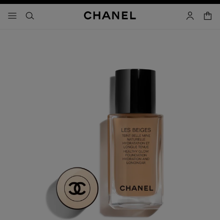
activar contraste alto
- navegación principal
buscar
cuenta
cest