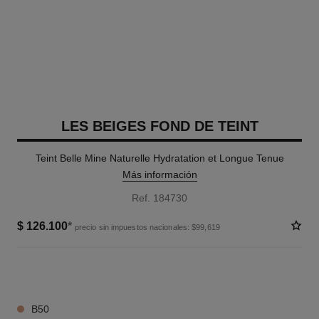
LES BEIGES FOND DE TEINT
Teint Belle Mine Naturelle Hydratation et Longue Tenue
Más información
Ref. 184730
$ 126.100
*
precio sin impuestos nacionales: $99,619
19 TONOS DISPONIBLES
B50