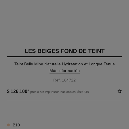
LES BEIGES FOND DE TEINT
Teint Belle Mine Naturelle Hydratation et Longue Tenue
Más información
Ref. 184722
$ 126.100
*
precio sin impuestos nacionales: $99,619
19 TONOS DISPONIBLES
B10