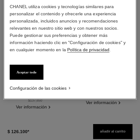
CHANEL utiliza cookies y tecnologías similares para
personalizar el contenido y ofrecerle una experiencia
personalizada, incluidos anuncios y recomendaciones
relevantes en nuestro sitio web y con nuestros socios.
Puede gestionar sus preferencias y obtener más
información haciendo clic en "Configuración de cookies" y
en cualquier momento en la
Política de privacidad
.
les beiges poudre belle mine
les beiges poudre belle mine
ensoleillée
naturelle
Aceptar todo
Armonía de Tres Polvos Efecto
Polvos Ligeros, Imperceptibles
Buena Cara, Polvos
Y Modulables
Ref. 186362
Bronceadores, Rubor e
Ref. 185872
Configuración de las cookies
5 tonos disponibles
14 tonos disponibles
Iluminador. Rostro, Cuello Y
$ 174.240
*
$ 111.500
*
Precio sin Impuestos Nacionales:
Precio sin Impuestos Nacionales: $88,085
Escote. Formato Maxi.
$137,650
Ver información
Ver información
$ 126.100
*
añadir al carrito