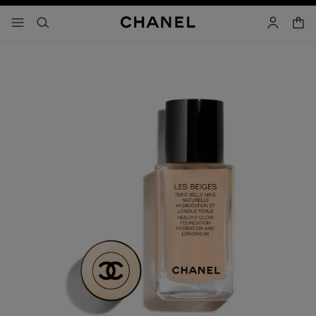
activar contraste alto
- navegación principal
buscar
cuenta
cest