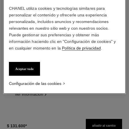
CHANEL utiliza cookies y tecnologías similares para
personalizar el contenido y ofrecerle una experiencia
personalizada, incluidos anuncios y recomendaciones
relevantes en nuestro sitio web y con nuestros socios.
Puede gestionar sus preferencias y obtener más
información haciendo clic en "Configuración de cookies" y
en cualquier momento en la
Política de privacidad
.
hydra beauty micro sérum
coco mademoiselle
Hidratante Reequilibrante
Eau de Parfum Vaporizador
Reafirmante
Ref. 116520
Aceptar todo
desde
Ref. 133325
desde
$ 108.715
*
Precio sin Impuestos Nacionales:
$ 210.200
*
$267,178
Configuración de las cookies
Precio sin Impuestos Nacionales:
$224,202
Ver información
Ver información
$ 131.600
*
añadir al carrito