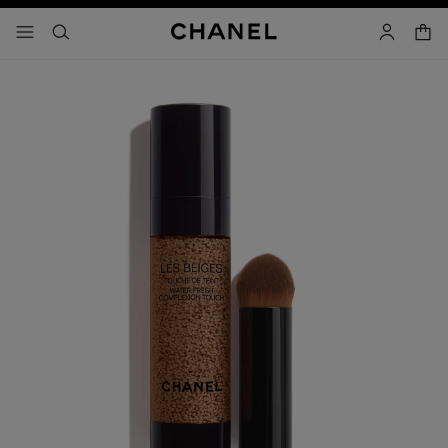
activar contraste alto
- navegación principal
buscar
cuenta
cest