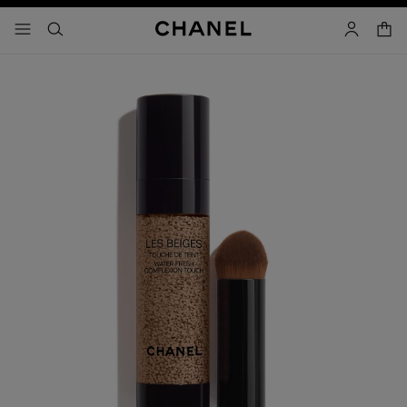
activar contraste alto
- navegación principal
buscar
cuenta
cest