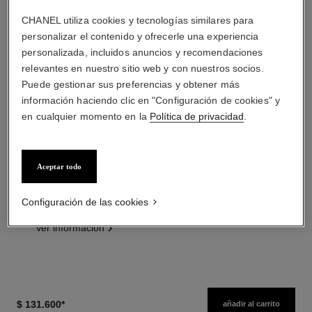
CHANEL utiliza cookies y tecnologías similares para
personalizar el contenido y ofrecerle una experiencia
personalizada, incluidos anuncios y recomendaciones
relevantes en nuestro sitio web y con nuestros socios.
Puede gestionar sus preferencias y obtener más
información haciendo clic en "Configuración de cookies" y
en cualquier momento en la
Política de privacidad
.
hydra beauty micro sérum
coco mademoiselle
Hidratante Reequilibrante
Eau de Parfum Vaporizador
Reafirmante
Ref. 116520
Aceptar todo
desde
Ref. 133325
desde
$ 127.900
*
Precio sin Impuestos Nacionales:
$ 210.200
*
$267,178
Configuración de las cookies
Precio sin Impuestos Nacionales:
$224,202
Ver información
Ver información
$ 131.600
*
añadir al carrito