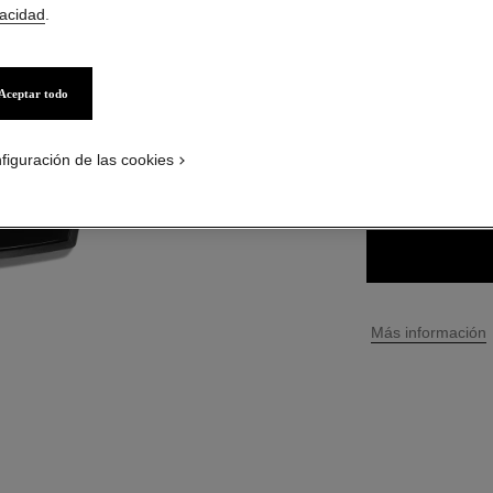
Ref. 184185
vacidad
.
$ 121.600
*
precio
Aceptar todo
6 TONOS DISPONIB
figuración de las cookies
LIGHT
↩
Más información