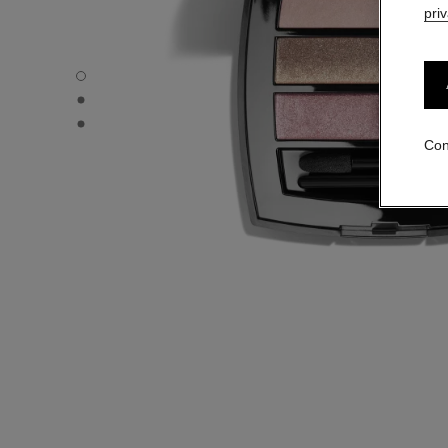
pri
LES BEIGES PALETA DE OJOS - Vista por defecto
LES BEIGES PALETA DE OJOS - Vista alternativa 1
LES BEIGES PALETA DE OJOS - Vista de la textura básica
Con