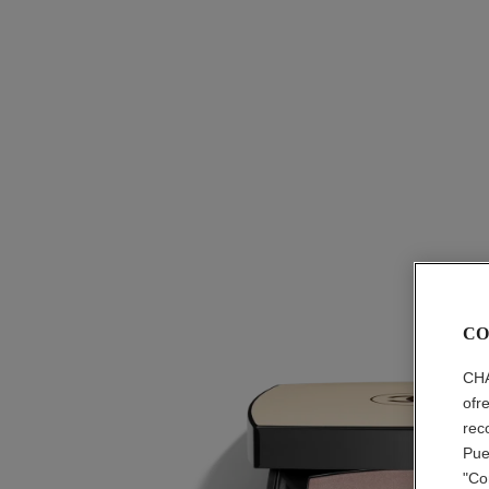
CO
CHA
ofr
rec
Pue
"Co