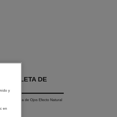
GES PALETA DE
nido y
 de Ojospaleta de Ojos Efecto Natural
ic en