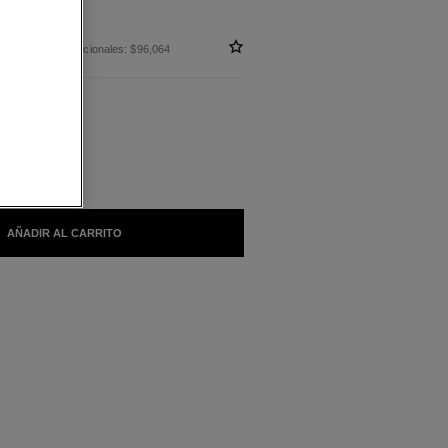
 sin impuestos nacionales: $96,064
LES
AÑADIR AL CARRITO