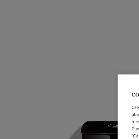
CO
CHA
ofr
rec
Pue
"Co