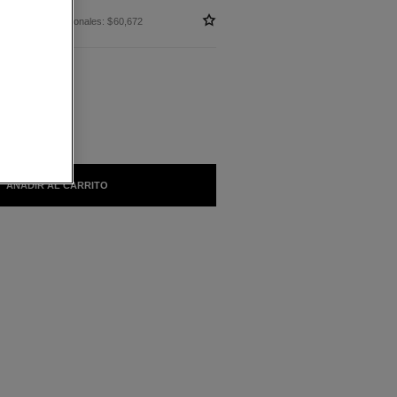
in impuestos nacionales: $60,672
BLES
ALPA
AÑADIR AL CARRITO