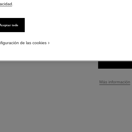
vacidad
.
$ 76.800
*
precio s
Aceptar todo
13 TONOS DISPONI
236 - BRUN T
figuración de las cookies
↩
Más información