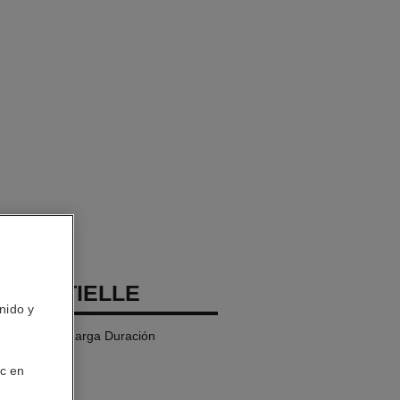
SSENTIELLE
nido y
ultiusos de Larga Duración
ic en