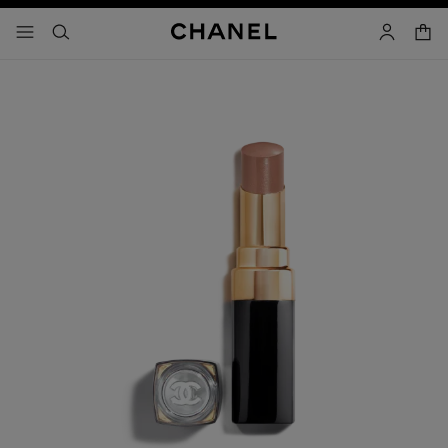
activar contraste alto
- navegación principal
buscar
cuenta
cest