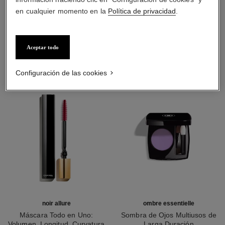
en cualquier momento en la
Política de privacidad
.
LA COMBINACIÓN PERFECTA
Aceptar todo
Configuración de las cookies
noir allure
ombre essentielle
Máscara Todo en Uno:
Sombra de Ojos Multiusos de
Volumen, Longitud, Curvatura
Larga Duración