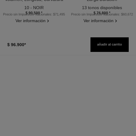
Ref. 190010
Y Definición
Ref. 181232
10 - NOIR
13 tonos disponibles
$ 90.500
*
$ 76.800
*
Precio sin Impuestos Nacionales: $71,495
Precio sin Impuestos Nacionales: $60,672
Ver información
Ver información
$ 96.900
*
añadir al carrito