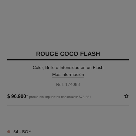
ROUGE COCO FLASH
Color, Brillo e Intensidad en un Flash
Más información
Ref. 174088
$ 96.900
*
precio sin impuestos nacionales: $76,551
26 TONOS DISPONIBLES
54 - BOY