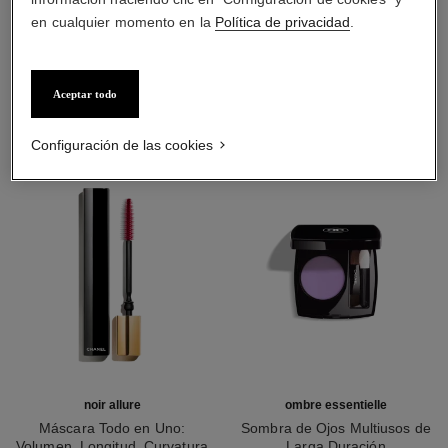
en cualquier momento en la
Política de privacidad
.
LA COMBINACIÓN PERFECTA
Aceptar todo
Configuración de las cookies
noir allure
ombre essentielle
Máscara Todo en Uno:
Sombra de Ojos Multiusos de
Volumen, Longitud, Curvatura
Larga Duración