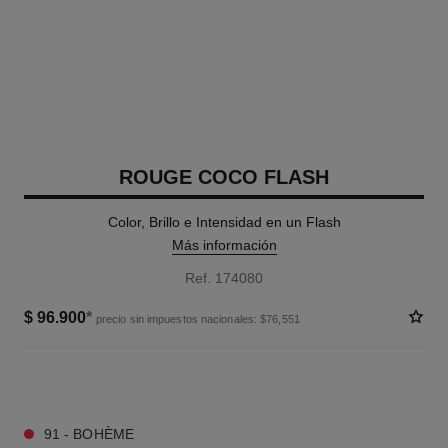
ROUGE COCO FLASH
Color, Brillo e Intensidad en un Flash
Más información
Ref. 174080
$ 96.900
*
precio sin impuestos nacionales: $76,551
26 TONOS DISPONIBLES
91 - BOHÈME