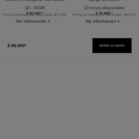
Ref. 190010
Y Definición
Ref. 181232
10 - NOIR
13 tonos disponibles
$ 90.500
*
$ 76.800
*
Precio sin Impuestos Nacionales: $71,495
Precio sin Impuestos Nacionales: $60,672
Ver información
Ver información
$ 96.900
*
añadir al carrito