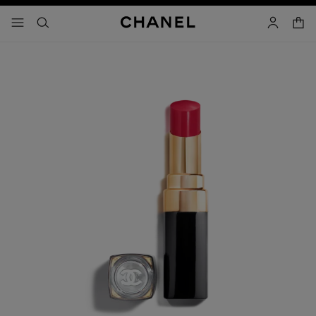
activar contraste alto
- navegación principal
buscar
cuenta
cest