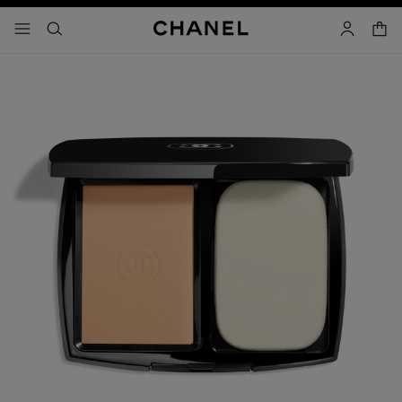
activar contraste alto
- navegación principal
buscar
cuenta
cest