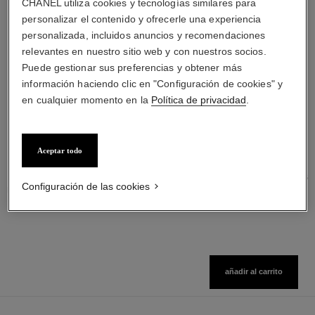
CHANEL utiliza cookies y tecnologías similares para
personalizar el contenido y ofrecerle una experiencia
personalizada, incluidos anuncios y recomendaciones
relevantes en nuestro sitio web y con nuestros socios.
Puede gestionar sus preferencias y obtener más
información haciendo clic en "Configuración de cookies" y
en cualquier momento en la
Política de privacidad
.
noir allure
joues contraste intense
Máscara Todo en Uno:
Rubor Crema Empolvada
Aceptar todo
Volumen, Longitud, Curvatura
Ref. 168242
5 tonos disponibles
Ref. 190010
Y Definición
10 - NOIR
$ 102.400
*
Precio sin Impuestos Nacionales: $80,896
Configuración de las cookies
$ 90.500
*
Precio sin Impuestos Nacionales: $71,495
Ver información
Ver información
añadir al carrito