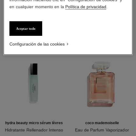
en cualquier momento en la
Política de privacidad
.
LA COMBINACIÓN PERFECTA
Aceptar todo
Configuración de las cookies
hydra beauty micro sérum lèvres
coco mademoiselle
Hidratante Rellenador Intenso
Eau de Parfum Vaporizador
Ref. 133330
Ref. 116520