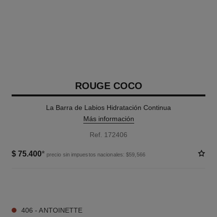
ROUGE COCO
La Barra de Labios Hidratación Continua
Más información
Ref. 172406
$ 75.400
*
precio sin impuestos nacionales: $59,566
12 TONOS DISPONIBLES
406 - ANTOINETTE