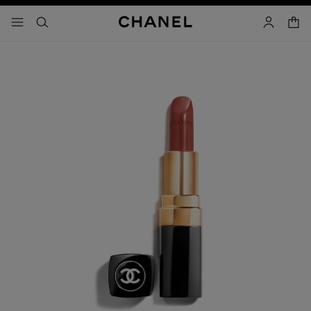
activar contraste alto
- navegación principal
buscar
cuenta
cest