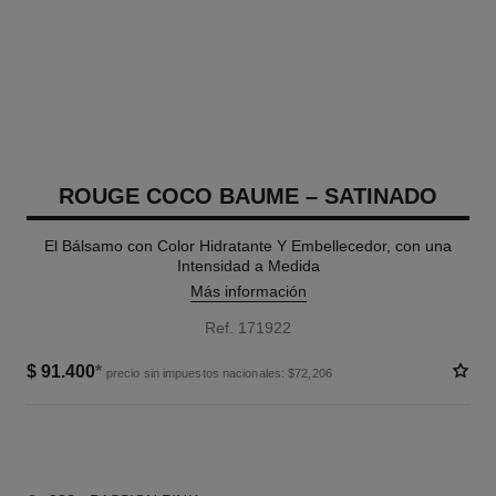
ROUGE COCO BAUME – SATINADO
El Bálsamo con Color Hidratante Y Embellecedor, con una
Intensidad a Medida
Más información
Ref. 171922
$ 91.400
*
precio sin impuestos nacionales: $72,206
9 TONOS DISPONIBLES