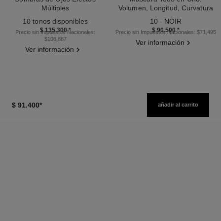
Múltiples
Volumen, Longitud, Curvatura
Ref. 164202
Ref. 190010
Y Definición
10 tonos disponibles
10 - NOIR
$ 135.300
*
$ 90.500
*
Precio sin Impuestos Nacionales:
Precio sin Impuestos Nacionales: $71,495
$106,887
Ver información
Ver información
$ 91.400
*
añadir al carrito