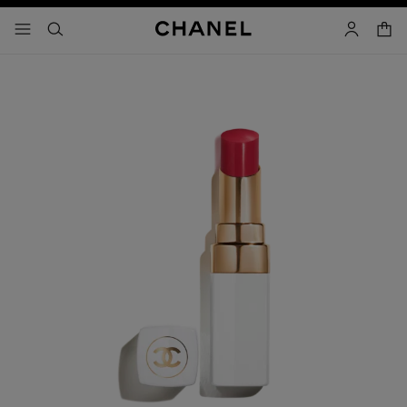
activar contraste alto
- navegación principal
buscar
cuenta
cest