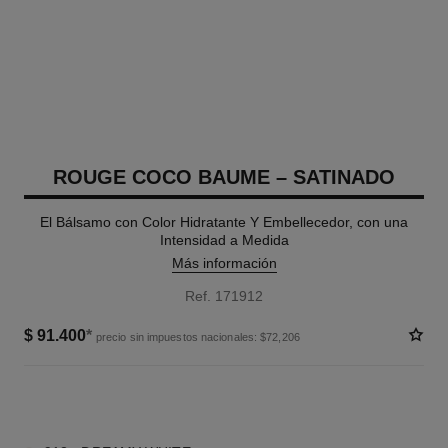
ROUGE COCO BAUME – SATINADO
El Bálsamo con Color Hidratante Y Embellecedor, con una
Intensidad a Medida
Más información
Ref. 171912
$ 91.400
*
precio sin impuestos nacionales: $72,206
9 TONOS DISPONIBLES