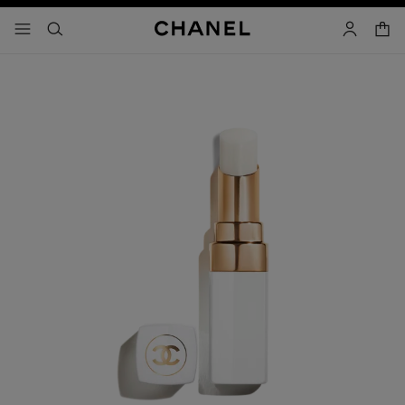
activar contraste alto
- navegación principal
buscar
cuenta
cest