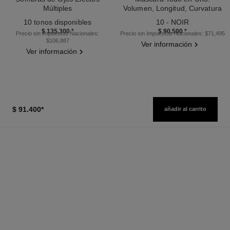
Múltiples
Volumen, Longitud, Curvatura
Ref. 164202
Ref. 190010
Y Definición
10 tonos disponibles
10 - NOIR
$ 135.300
*
$ 90.500
*
Precio sin Impuestos Nacionales:
Precio sin Impuestos Nacionales: $71,495
$106,887
Ver información
Ver información
$ 91.400
*
añadir al carrito