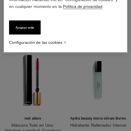
en cualquier momento en la
Política de privacidad
.
LA COMBINACIÓN PERFECTA
Aceptar todo
Configuración de las cookies
noir allure
hydra beauty micro sérum lèvres
Máscara Todo en Uno:
Hidratante Rellenador Intenso
Volumen, Longitud, Curvatura
Ref. 133330