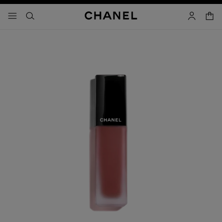
activar contraste alto
- navegación principal
buscar
cuenta
cest