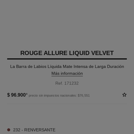
ROUGE ALLURE LIQUID VELVET
La Barra de Labios Líquida Mate Intensa de Larga Duración
Más información
Ref. 171232
$ 96.900
*
precio sin impuestos nacionales: $76,551
12 TONOS DISPONIBLES
232 - RENVERSANTE