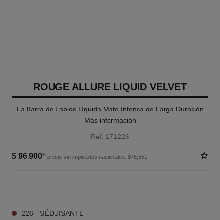
ROUGE ALLURE LIQUID VELVET
La Barra de Labios Líquida Mate Intensa de Larga Duración
Más información
Ref. 171226
$ 96.900
*
precio sin impuestos nacionales: $76,551
12 TONOS DISPONIBLES
226 - SÉDUISANTE