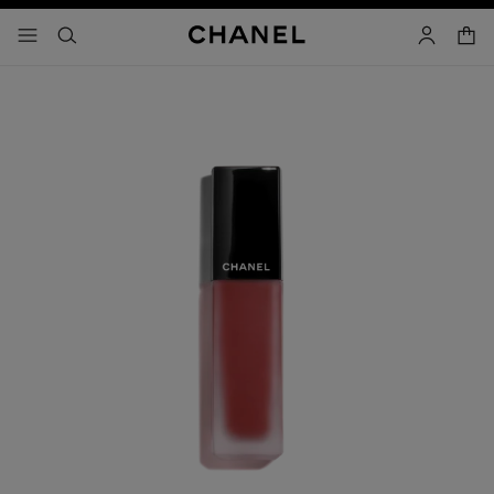
activar contraste alto
- navegación principal
buscar
cuenta
cest