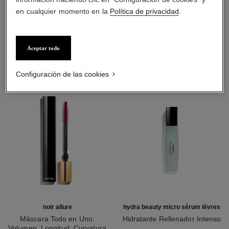
en cualquier momento en la
Política de privacidad
.
LA COMBINACIÓN PERFECTA
Aceptar todo
Configuración de las cookies
noir allure
hydra beauty micro sérum lèvres
Máscara Todo en Uno:
Hidratante Rellenador Intenso
Volumen, Longitud, Curvatura
Ref. 133330