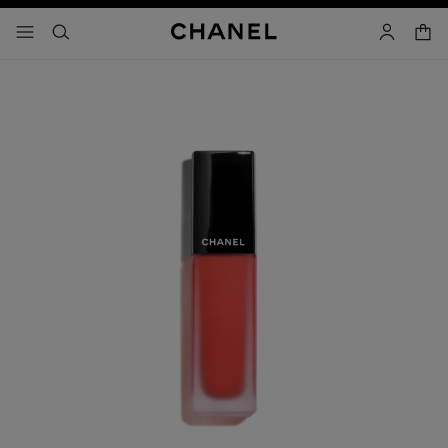
activar contraste alto
- navegación principal
buscar
cuenta
cest