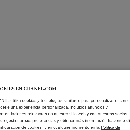
OKIES EN CHANEL.COM
LE CORR
CHANEL
NEL utiliza cookies y tecnologías similares para personalizar el conte
ecerle una experiencia personalizada, incluidos anuncios y
Corrector de Larg
omendaciones relevantes en nuestro sitio web y con nuestros socios.
Más información
de gestionar sus preferencias y obtener más información haciendo cl
nfiguración de cookies" y en cualquier momento en la
Política de
Ref. 167072