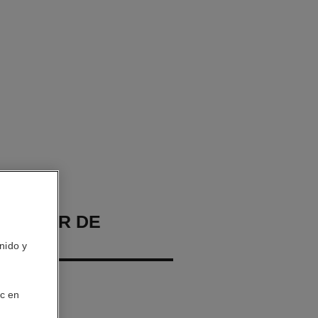
ECTEUR DE
nido y
a Duración
ic en