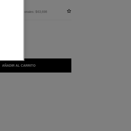
in impuestos nacionales: $63,698
LES
AÑADIR AL CARRITO