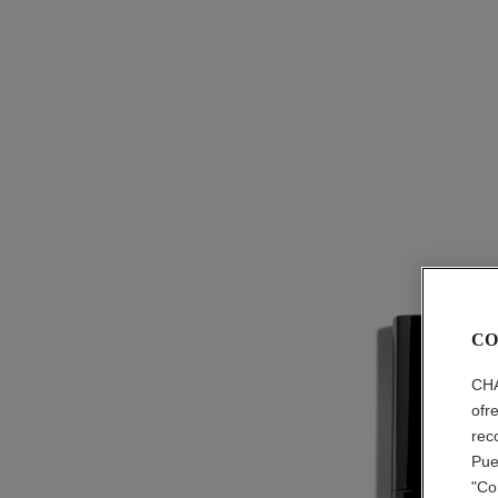
CO
CHA
ofr
rec
Pue
"Co