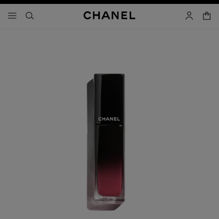
activar contraste alto
- navegación principal
buscar
cuenta
cest