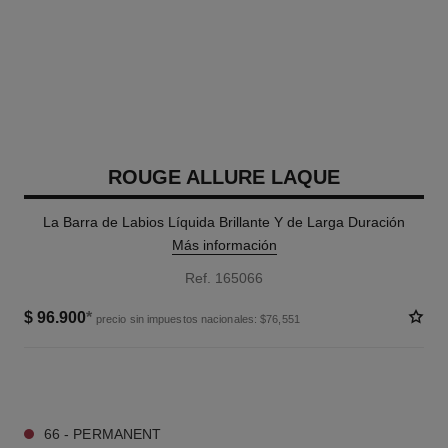
ROUGE ALLURE LAQUE
La Barra de Labios Líquida Brillante Y de Larga Duración
Más información
Ref. 165066
$ 96.900
*
precio sin impuestos nacionales: $76,551
12 TONOS DISPONIBLES
66 - PERMANENT