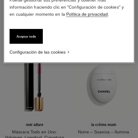
Puede gestionar sus preferencias y obtener más
información haciendo clic en "Configuración de cookies" y
en cualquier momento en la
Política de privacidad
.
LA COMBINACIÓN PERFECTA
Aceptar todo
Configuración de las cookies
noir allure
la crème main
Máscara Todo en Uno:
Nutre – Suaviza – Ilumina
Volumen, Longitud, Curvatura
Ref. 133850