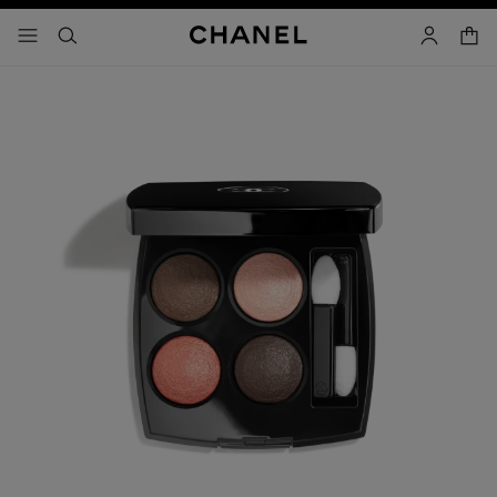
activar contraste alto
- navegación principal
buscar
cuenta
cest