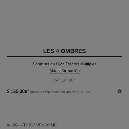
LES 4 OMBRES
Sombras de Ojos Efectos Múltiples
Más información
Ref. 164204
$ 135.300
*
precio sin impuestos nacionales: $106,887
10 TONOS DISPONIBLES
204 - TISSÉ VENDÔME