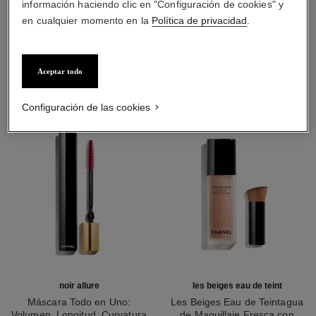
información haciendo clic en "Configuración de cookies" y
en cualquier momento en la
Política de privacidad
.
LA COMBINACIÓN PERFECTA
Aceptar todo
Configuración de las cookies
noir allure
les beiges eau de teint
Máscara Todo en Uno:
Les Beiges Eau de Teintagua
Volumen, Longitud, Curvatura
de Maquillaje Fresca con