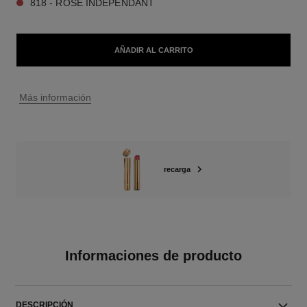
818 - ROSE INDÉPENDANT
AÑADIR AL CARRITO
↩
Más información
recarga
Informaciones de producto
DESCRIPCIÓN