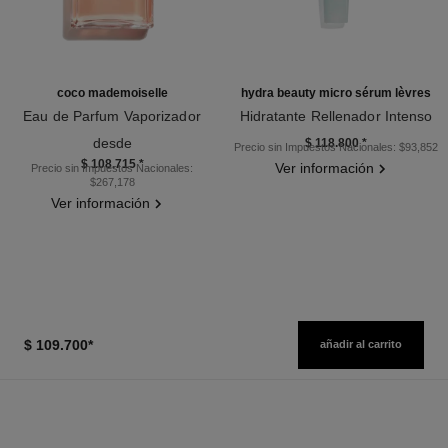
coco mademoiselle
hydra beauty micro sérum lèvres
Eau de Parfum Vaporizador
Hidratante Rellenador Intenso
Ref. 116520
Ref. 133330
desde
$ 118.800
*
Precio sin Impuestos Nacionales: $93,852
$ 108.715
*
Ver información
Precio sin Impuestos Nacionales:
$267,178
Ver información
$ 109.700
*
añadir al carrito