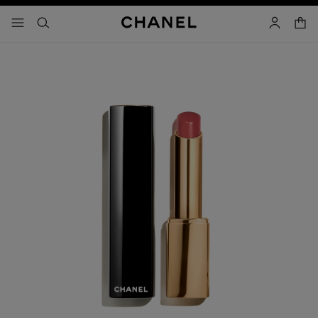
activar contraste alto
- navegación principal
buscar
cuenta
cest