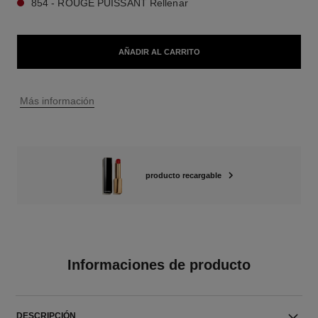
854 - ROUGE PUISSANT Rellenar
AÑADIR AL CARRITO
↩
Más información
producto recargable
Informaciones de producto
DESCRIPCIÓN