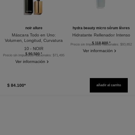
noir allure
hydra beauty micro sérum lèvres
Máscara Todo en Uno:
Hidratante Rellenador Intenso
Volumen, Longitud, Curvatura
Ref. 133330
$ 118.800
*
Precio sin Impuestos Nacionales: $93,852
Ref. 190010
Y Definición
10 - NOIR
Ver información
$ 90.500
*
Precio sin Impuestos Nacionales: $71,495
Ver información
$ 84.100
*
añadir al carrito