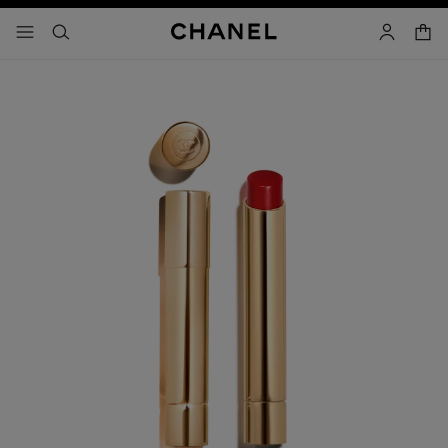
activar contraste alto
- navegación principal
buscar
cuenta
cest