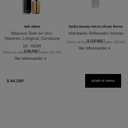
noir allure
hydra beauty micro sérum lèvres
Máscara Todo en Uno:
Hidratante Rellenador Intenso
Volumen, Longitud, Curvatura
Ref. 133330
$ 118.800
*
Precio sin Impuestos Nacionales: $93,852
Ref. 190010
Y Definición
10 - NOIR
Ver información
$ 90.500
*
Precio sin Impuestos Nacionales: $71,495
Ver información
$ 84.100
*
añadir al carrito