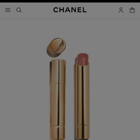
activar contraste alto
- navegación principal
buscar
cuenta
cest