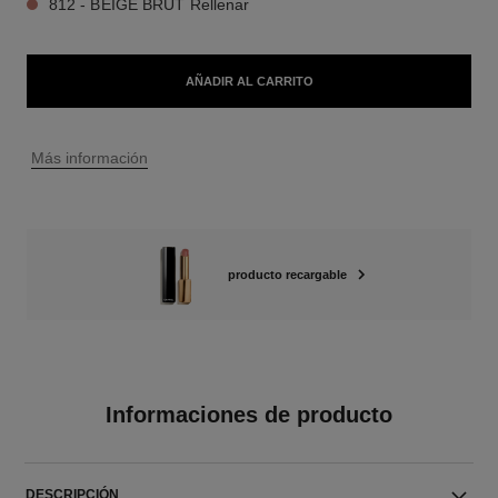
812 - BEIGE BRUT Rellenar
AÑADIR AL CARRITO
↩
Más información
producto recargable
Informaciones de producto
DESCRIPCIÓN