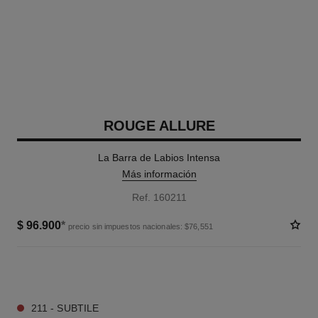
ROUGE ALLURE
La Barra de Labios Intensa
Más información
Ref. 160211
$ 96.900
*
precio sin impuestos nacionales: $76,551
10 TONOS DISPONIBLES
211 - SUBTILE