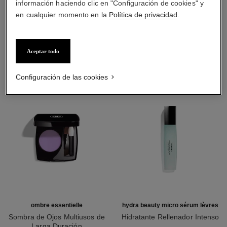
información haciendo clic en "Configuración de cookies" y
en cualquier momento en la
Política de privacidad
.
LA COMBINACIÓN PERFECTA
Aceptar todo
Configuración de las cookies
ombre essentielle
hydra beauty micro sérum lèvres
Sombra de Ojos Multiusos de
Hidratante Rellenador Intenso
Larga Duración
Ref. 133330