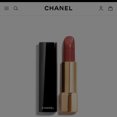
activar contraste alto
- navegación principal
buscar
cuenta
cest