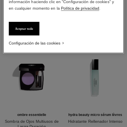
información haciendo clic en "Configuración de cookies" y
en cualquier momento en la
Política de privacidad
.
LA COMBINACIÓN PERFECTA
Aceptar todo
Configuración de las cookies
ombre essentielle
hydra beauty micro sérum lèvres
Sombra de Ojos Multiusos de
Hidratante Rellenador Intenso
Larga Duración
Ref. 133330