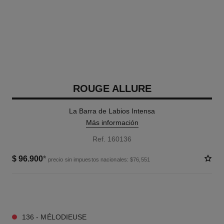
ROUGE ALLURE
La Barra de Labios Intensa
Más información
Ref. 160136
$ 96.900
*
precio sin impuestos nacionales: $76,551
10 TONOS DISPONIBLES
136 - MÉLODIEUSE