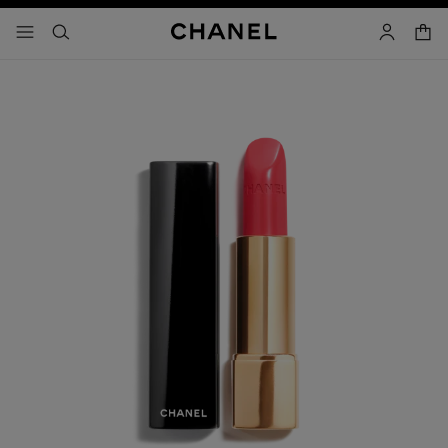
activar contraste alto
- navegación principal
buscar
cuenta
cest