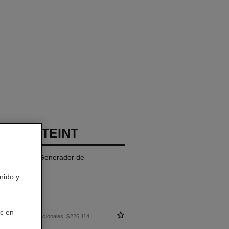
GE LE TEINT
je en Crema Generador de
nido y
ic en
 sin impuestos nacionales: $226,114