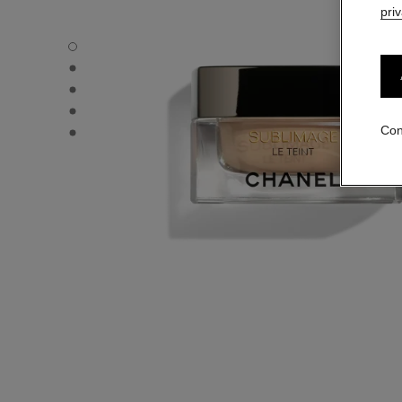
pri
SUBLIMAGE LE TEINT - Vista por defecto
SUBLIMAGE LE TEINT - Vista alternativa 1
SUBLIMAGE LE TEINT - Vista de la textura básica
SUBLIMAGE LE TEINT - product.packShot.APPLICATION
SUBLIMAGE LE TEINT - product.packShot.APPLICATION
Con