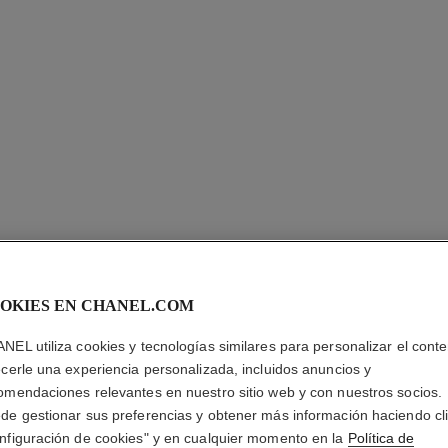
SUBLIMA
OKIES EN CHANEL.COM
Base de Maquilla
Luminosidad
NEL utiliza cookies y tecnologías similares para personalizar el conte
Más información
ecerle una experiencia personalizada, incluidos anuncios y
Ref. 146670
omendaciones relevantes en nuestro sitio web y con nuestros socios.
de gestionar sus preferencias y obtener más información haciendo cl
$ 286.220
*
precio
nfiguración de cookies" y en cualquier momento en la
Política de