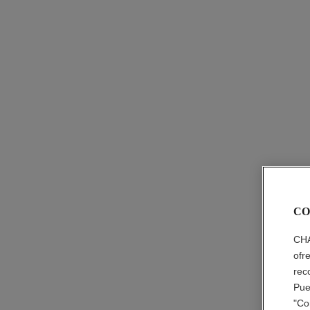
CO
CHA
ofr
rec
Pue
"Co