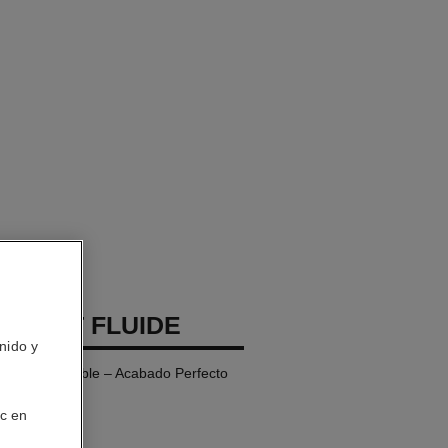
 TEINT FLUIDE
nido y
Ultraconfortable – Acabado Perfecto
ic en