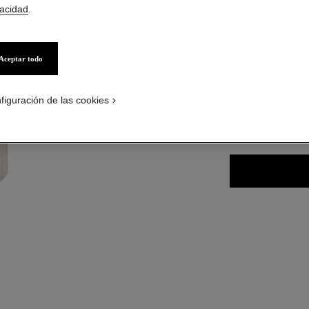
vacidad
.
Aceptar todo
34 TONOS DISPONI
ON_VISUAL_1
B110
ON_VISUAL_2
figuración de las cookies
ENCONTRAR MI 