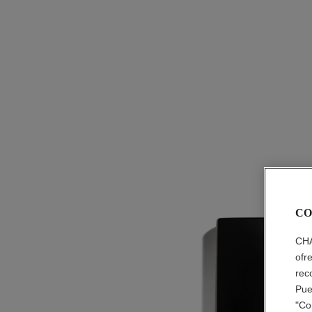
CO
CHA
ofr
rec
Pue
"Co