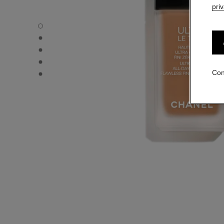
pri
ULTRA LE TEINT FLUIDE - Vista por defecto
ULTRA LE TEINT FLUIDE - Vista alternativa 1
ULTRA LE TEINT FLUIDE - Vista de la textura básica
ULTRA LE TEINT FLUIDE - product.packShot.APPLICATI
ULTRA LE TEINT FLUIDE - product.packShot.APPLICATI
Con